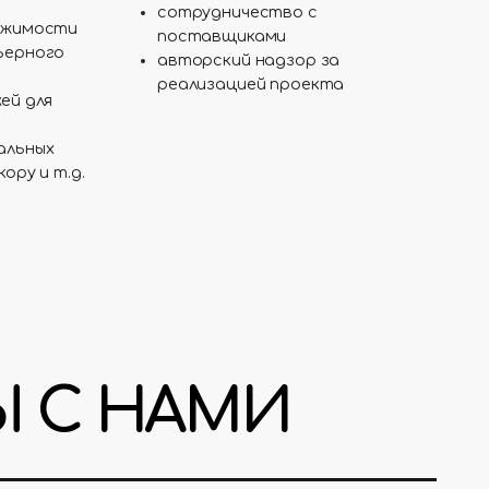
сотрудничество с
ижимости
поставщиками
ьерного
авторский надзор за
реализацией проекта
ей для
альных
ору и т.д.
Ы С НАМИ