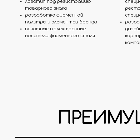
логотип под регистрацию
специ
товарного знака
ресто
разработка фирменной
специ
палитры и элементов бренда
разра
печатные и электронные
дизай
носители фирменного стиля
корпо
компа
ПРЕИМУЩ