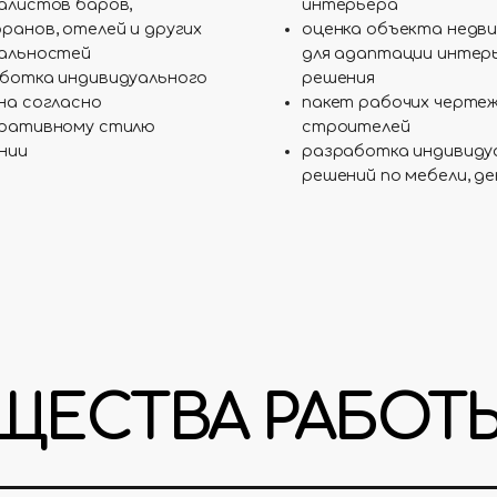
алистов баров,
интерьера
ранов, отелей и других
оценка объекта недв
альностей
для адаптации интер
ботка индивидуального
решения
на согласно
пакет рабочих чертеж
ративному стилю
строителей
нии
разработка индивиду
решений по мебели, дек
ЕСТВА РАБОТ